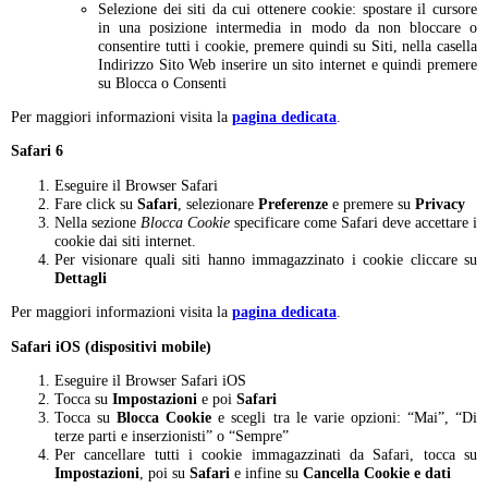
Selezione dei siti da cui ottenere cookie: spostare il cursore
in una posizione intermedia in modo da non bloccare o
consentire tutti i cookie, premere quindi su Siti, nella casella
Indirizzo Sito Web inserire un sito internet e quindi premere
su Blocca o Consenti
Per maggiori informazioni visita la
pagina dedicata
.
Safari 6
Eseguire il Browser Safari
Fare click su
Safari
, selezionare
Preferenze
e premere su
Privacy
Nella sezione
Blocca Cookie
specificare come Safari deve accettare i
cookie dai siti internet.
Per visionare quali siti hanno immagazzinato i cookie cliccare su
Dettagli
Per maggiori informazioni visita la
pagina dedicata
.
Safari iOS (dispositivi mobile)
Eseguire il Browser Safari iOS
Tocca su
Impostazioni
e poi
Safari
Tocca su
Blocca Cookie
e scegli tra le varie opzioni: “Mai”, “Di
terze parti e inserzionisti” o “Sempre”
Per cancellare tutti i cookie immagazzinati da Safari, tocca su
Impostazioni
, poi su
Safari
e infine su
Cancella Cookie e dati