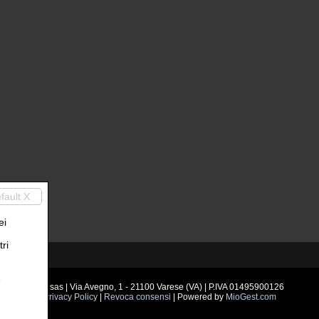
fault X
ei
ri
e
GP sas | Via Avegno, 1 - 21100 Varese (VA) | P.IVA 01495900126
Privacy Policy
|
Revoca consensi
| Powered by
MioGest.com