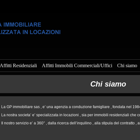
Affitti Residenziali
Affitti Immobili Commerciali/Uffici
Chi siamo
Chi siamo
La GP immobiliare sas , e’ una agenzia a conduzione famigliare , fondata nel 198
La nostra societa’ e’ specializzata in locazioni , sia per immobili residenziali che 
Il nostro servizio e’ a 360° , dalla ricerca dell’inquilino , alla stipula del contratto , 