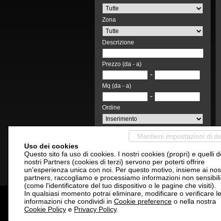
Zona
Descrizione
Prezzo (da - a)
-
Mq (da - a)
-
Ordine
Mantieni impostazioni di de
Cerca
Uso dei cookies
Questo sito fa uso di cookies. I nostri cookies (propri) e quelli d
nostri Partners (cookies di terzi) servono per poterti offrire
un'esperienza unica con noi. Per questo motivo, insieme ai nost
partners, raccogliamo e processiamo informazioni non sensibili
(come l'identificatore del tuo dispositivo o le pagine che visiti).
In qualsiasi momento potrai eliminare, modificare o verificare l
informazioni che condividi in
Cookie preference
o nella nostra
Cookie Policy
e
Privacy Policy
.